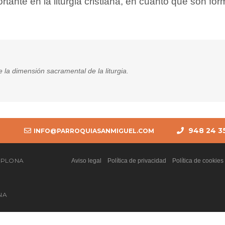
rtante en la liturgia cristiana, en cuanto que son for
 la dimensión sacramental de la liturgia.
948 24 35
INFO@PARROQUIASANMIGUEL.COM
Aviso legal
Política de privacidad
Política de cookies
NA