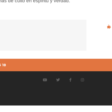
mas de culto en espíritu y verdad.
 18