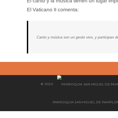
El canto y la música tienen un lugar impo
El Vaticano II comenta:
¡Haz un donativo!
Canto y música son un gesto vivo, y participan de
© 2020
PARROQUIA SAN MIGUEL DE PAMPLO