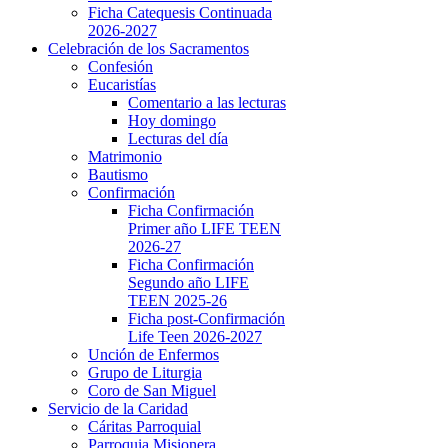
Ficha Catequesis Continuada
2026-2027
Celebración de los Sacramentos
Confesión
Eucaristías
Comentario a las lecturas
Hoy domingo
Lecturas del día
Matrimonio
Bautismo
Confirmación
Ficha Confirmación
Primer año LIFE TEEN
2026-27
Ficha Confirmación
Segundo año LIFE
TEEN 2025-26
Ficha post-Confirmación
Life Teen 2026-2027
Unción de Enfermos
Grupo de Liturgia
Coro de San Miguel
Servicio de la Caridad
Cáritas Parroquial
Parroquia Misionera