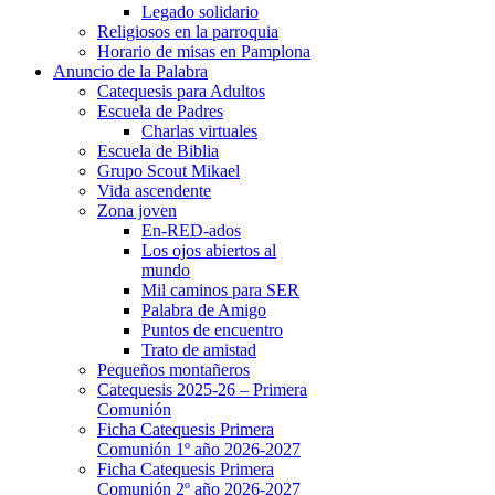
Legado solidario
Religiosos en la parroquia
Horario de misas en Pamplona
Anuncio de la Palabra
Catequesis para Adultos
Escuela de Padres
Charlas virtuales
Escuela de Biblia
Grupo Scout Mikael
Vida ascendente
Zona joven
En-RED-ados
Los ojos abiertos al
mundo
Mil caminos para SER
Palabra de Amigo
Puntos de encuentro
Trato de amistad
Pequeños montañeros
Catequesis 2025-26 – Primera
Comunión
Ficha Catequesis Primera
Comunión 1º año 2026-2027
Ficha Catequesis Primera
Comunión 2º año 2026-2027