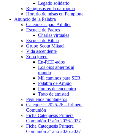
Legado solidario
Religiosos en la parroquia
Horario de misas en Pamplona
Anuncio de la Palabra
Catequesis para Adultos
Escuela de Padres
Charlas virtuales
Escuela de Biblia
Grupo Scout Mikael
Vida ascendente
Zona joven
En-RED-ados
Los ojos abiertos al
mundo
Mil caminos para SER
Palabra de Amigo
Puntos de encuentro
Trato de amistad
Pequeños montañeros
Catequesis 2025-26 – Primera
Comunión
Ficha Catequesis Primera
Comunión 1º año 2026-2027
Ficha Catequesis Primera
Comunión 2º año 2026-2027