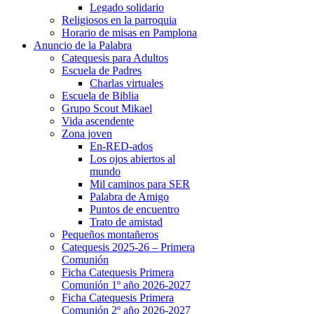
Legado solidario
Religiosos en la parroquia
Horario de misas en Pamplona
Anuncio de la Palabra
Catequesis para Adultos
Escuela de Padres
Charlas virtuales
Escuela de Biblia
Grupo Scout Mikael
Vida ascendente
Zona joven
En-RED-ados
Los ojos abiertos al
mundo
Mil caminos para SER
Palabra de Amigo
Puntos de encuentro
Trato de amistad
Pequeños montañeros
Catequesis 2025-26 – Primera
Comunión
Ficha Catequesis Primera
Comunión 1º año 2026-2027
Ficha Catequesis Primera
Comunión 2º año 2026-2027