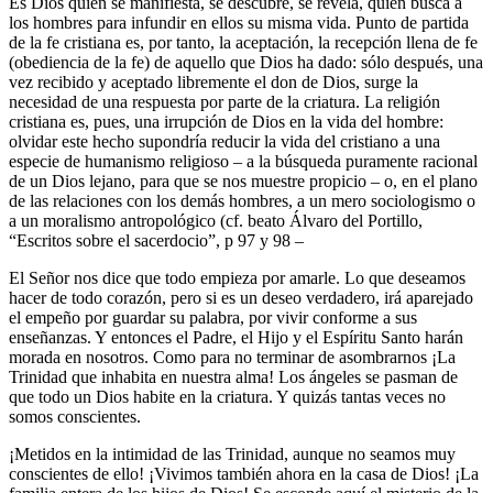
Es Dios quien se manifiesta, se descubre, se revela, quien busca a
los hombres para infundir en ellos su misma vida. Punto de partida
de la fe cristiana es, por tanto, la aceptación, la recepción llena de fe
(obediencia de la fe) de aquello que Dios ha dado: sólo después, una
vez recibido y aceptado libremente el don de Dios, surge la
necesidad de una respuesta por parte de la criatura. La religión
cristiana es, pues, una irrupción de Dios en la vida del hombre:
olvidar este hecho supondría reducir la vida del cristiano a una
especie de humanismo religioso – a la búsqueda puramente racional
de un Dios lejano, para que se nos muestre propicio – o, en el plano
de las relaciones con los demás hombres, a un mero sociologismo o
a un moralismo antropológico (cf. beato Álvaro del Portillo,
“Escritos sobre el sacerdocio”, p 97 y 98 –
El Señor nos dice que todo empieza por amarle. Lo que deseamos
hacer de todo corazón, pero si es un deseo verdadero, irá aparejado
el empeño por guardar su palabra, por vivir conforme a sus
enseñanzas. Y entonces el Padre, el Hijo y el Espíritu Santo harán
morada en nosotros. Como para no terminar de asombrarnos ¡La
Trinidad que inhabita en nuestra alma! Los ángeles se pasman de
que todo un Dios habite en la criatura. Y quizás tantas veces no
somos conscientes.
¡Metidos en la intimidad de las Trinidad, aunque no seamos muy
conscientes de ello! ¡Vivimos también ahora en la casa de Dios! ¡La