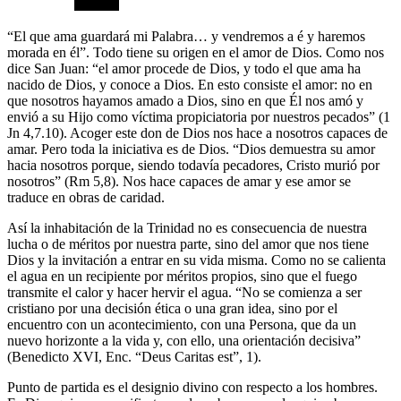
“El que ama guardará mi Palabra… y vendremos a é y haremos
morada en él”. Todo tiene su origen en el amor de Dios. Como nos
dice San Juan: “el amor procede de Dios, y todo el que ama ha
nacido de Dios, y conoce a Dios. En esto consiste el amor: no en
que nosotros hayamos amado a Dios, sino en que Él nos amó y
envió a su Hijo como víctima propiciatoria por nuestros pecados” (1
Jn 4,7.10). Acoger este don de Dios nos hace a nosotros capaces de
amar. Pero toda la iniciativa es de Dios. “Dios demuestra su amor
hacia nosotros porque, siendo todavía pecadores, Cristo murió por
nosotros” (Rm 5,8). Nos hace capaces de amar y ese amor se
traduce en obras de caridad.
Así la inhabitación de la Trinidad no es consecuencia de nuestra
lucha o de méritos por nuestra parte, sino del amor que nos tiene
Dios y la invitación a entrar en su vida misma. Como no se calienta
el agua en un recipiente por méritos propios, sino que el fuego
transmite el calor y hacer hervir el agua. “No se comienza a ser
cristiano por una decisión ética o una gran idea, sino por el
encuentro con un acontecimiento, con una Persona, que da un
nuevo horizonte a la vida y, con ello, una orientación decisiva”
(Benedicto XVI, Enc. “Deus Caritas est”, 1).
Punto de partida es el designio divino con respecto a los hombres.