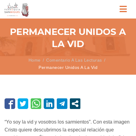
NUESTRA PARROQUIA
PERMANECER UNIDOS A
ANUNCIO DE LA PALABRA
LA VID
CELEBRACIÓN DE LOS SACRAMENTOS
Home
Comentario A Las Lecturas
SERVICIO DE LA CARIDAD
Permanecer Unidos A La Vid
CONTACTO
“Yo soy la vid y vosotros los sarmientos”. Con esta imagen
Cristo quiere descubrirnos la especial relación que